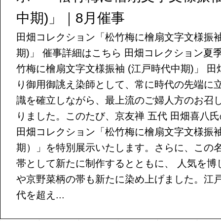
中期)」｜8月催事
田畑コレクション「松竹梅に檜扇文字文様振袖
期)」 催事詳細はこちら 田畑コレクション夏
竹梅に檜扇文字文様振袖 (江戸時代中期)」 
り御用御誂え染師として、常に時代の先端に
識を確立しながら、最上流のご婦人方のお召
りました。このたび、京友禅 五代 田畑喜八
田畑コレクション「松竹梅に檜扇文字文様振
期）」を特別展示いたします。さらに、この
帯として新たに制作するとともに、 人気を博
や京野菜柄の帯も新たに染め上げました。江
代を超え...