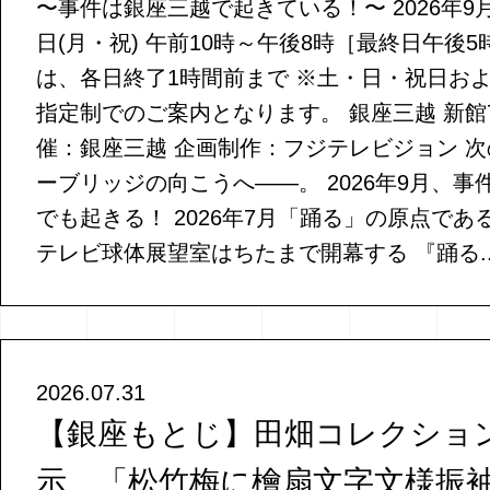
〜事件は銀座三越で起きている！〜 2026年9月9
日(月・祝) 午前10時～午後8時［最終日午後5
は、各日終了1時間前まで ※土・日・祝日お
指定制でのご案内となります。 銀座三越 新館7
催：銀座三越 企画制作：フジテレビジョン 
ーブリッジの向こうへ——。 2026年9月、
でも起きる！ 2026年7月「踊る」の原点で
テレビ球体展望室はちたまで開幕する 『踊る..
2026.07.31
【銀座もとじ】田畑コレクショ
示 「松竹梅に檜扇文字文様振袖