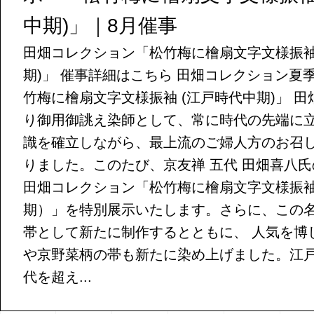
中期)」｜8月催事
田畑コレクション「松竹梅に檜扇文字文様振袖
期)」 催事詳細はこちら 田畑コレクション夏
竹梅に檜扇文字文様振袖 (江戸時代中期)」 
り御用御誂え染師として、常に時代の先端に
識を確立しながら、最上流のご婦人方のお召
りました。このたび、京友禅 五代 田畑喜八
田畑コレクション「松竹梅に檜扇文字文様振
期）」を特別展示いたします。さらに、この
帯として新たに制作するとともに、 人気を博
や京野菜柄の帯も新たに染め上げました。江
代を超え...