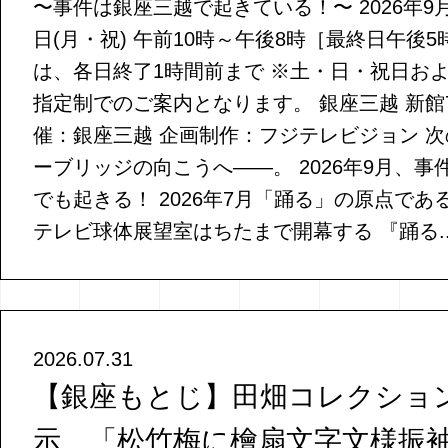
〜事件は銀座三越で起きている！〜 2026年9月9
日(月・祝) 午前10時～午後8時［最終日午後5
は、各日終了1時間前まで ※土・日・祝日お
指定制でのご案内となります。 銀座三越 新館7
催：銀座三越 企画制作：フジテレビジョン 
ーブリッジの向こうへ——。 2026年9月、
でも起きる！ 2026年7月「踊る」の原点で
テレビ球体展望室はちたまで開幕する 『踊る..
2026.07.31
【銀座もとじ】田畑コレクショ
示 「松竹梅に檜扇文字文様振袖