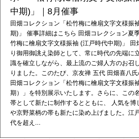
中期)」｜8月催事
田畑コレクション「松竹梅に檜扇文字文様振袖
期)」 催事詳細はこちら 田畑コレクション夏
竹梅に檜扇文字文様振袖 (江戸時代中期)」 
り御用御誂え染師として、常に時代の先端に
識を確立しながら、最上流のご婦人方のお召
りました。このたび、京友禅 五代 田畑喜八
田畑コレクション「松竹梅に檜扇文字文様振
期）」を特別展示いたします。さらに、この
帯として新たに制作するとともに、 人気を博
や京野菜柄の帯も新たに染め上げました。江
代を超え...