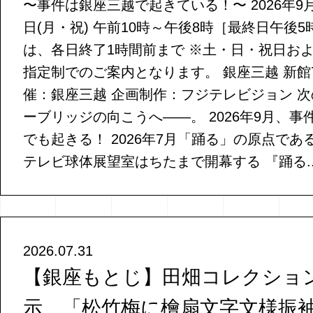
〜事件は銀座三越で起きている！〜 2026年9月9
日(月・祝) 午前10時～午後8時［最終日午後5
は、各日終了1時間前まで ※土・日・祝日お
指定制でのご案内となります。 銀座三越 新館7
催：銀座三越 企画制作：フジテレビジョン 
ーブリッジの向こうへ——。 2026年9月、
でも起きる！ 2026年7月「踊る」の原点で
テレビ球体展望室はちたまで開幕する 『踊る..
2026.07.31
【銀座もとじ】田畑コレクショ
示 「松竹梅に檜扇文字文様振袖