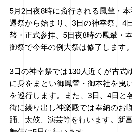
5月2日夜8時に斎行される鳳輦・
遷祭から始まり、3日の神幸祭、4
幣・正式参拝、5日夜8時の鳳輦・
御祭で今年の例大祭は修了します
3日の神幸祭では130人近くが古式
に身をまとい御鳳輦・御本社を曳
を巡行します。また、3日、4日と
街に繰り出し神楽殿では奉納のお
踊、太鼓、演芸等を行います。新
舞伎は5日に行います。