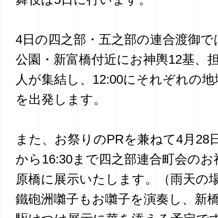
4日の四之部・五之部の連合渡御では1
公園・新富橋付近にお神輿12基、担
人が集結し、12:00にそれぞれの
を出発します。
また、お祭りのPRを兼ねて4月28日
から16:30まで四之部連合町会のお
原橋に展示いたします。（雨天の
鐵砲洲囃子もお囃子を演奏し、新