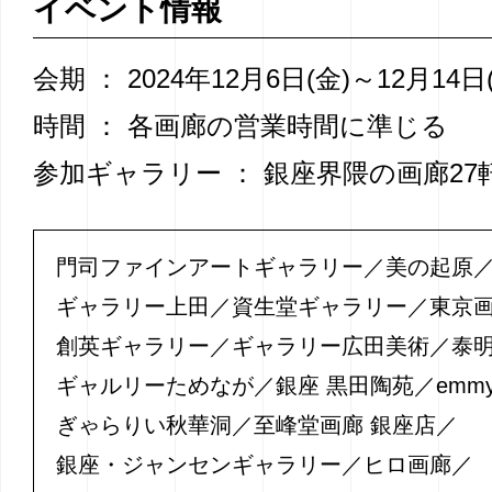
イベント情報
会期 ： 2024年12月6日(金)～12月14日
時間 ： 各画廊の営業時間に準じる
参加ギャラリー ： 銀座界隈の画廊27
門司ファインアートギャラリー
美の起原
ギャラリー上田
資生堂ギャラリー
東京画
創英ギャラリー
ギャラリー広田美術
泰
ギャルリーためなが
銀座 黒田陶苑
emmy
ぎゃらりい秋華洞
至峰堂画廊 銀座店
銀座・ジャンセンギャラリー
ヒロ画廊