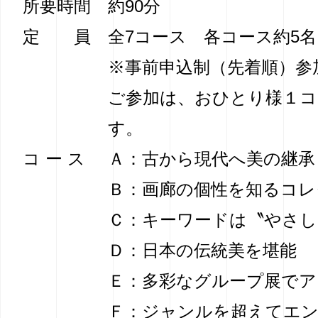
所要時間
約90分
定 員
全7コース 各コース約5
※事前申込制（先着順）参
ご参加は、おひとり様１コ
す。
コ ー ス
Ａ：古から現代へ美の継承
Ｂ：画廊の個性を知るコレ
Ｃ：キーワードは〝やさし
Ｄ：日本の伝統美を堪能
Ｅ：多彩なグループ展でア
Ｆ：ジャンルを超えてエ