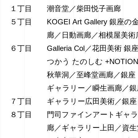
１丁目
潮音堂／柴田悦子画廊
５丁目
KOGEI Art Gallery 
廊／日動画廊／相模屋美術
６丁目
Galleria Col／花田美術
つかう たのしむ +NOTIO
秋華洞／至峰堂画廊／銀座
ギャラリー／
瞬生画廊／銀
７丁目
ギャラリー広田美術／銀座
８丁目
門司ファインアートギャラ
廊／ギャラリー上田／資生