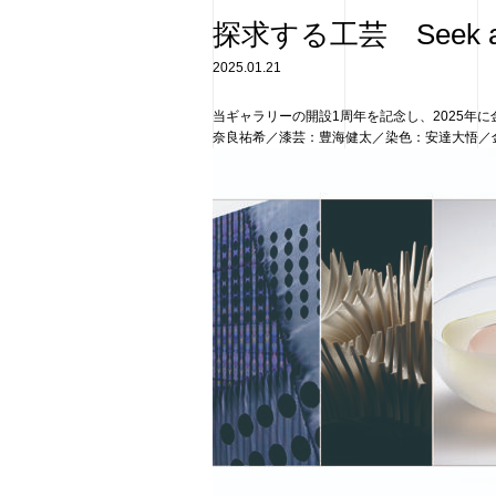
探求する工芸 Seek aft
2025.01.21
当ギャラリーの開設1周年を記念し、2025年
奈良祐希／漆芸：豊海健太／染色：安達大悟／金工：水