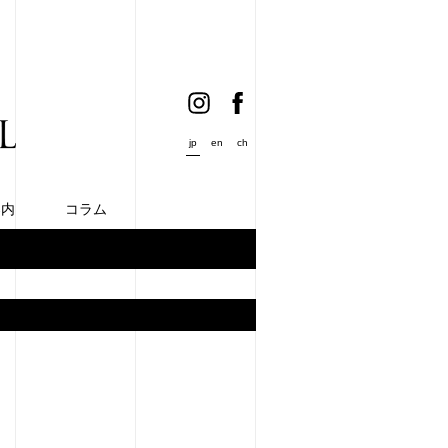
jp
en
ch
案内
コラム