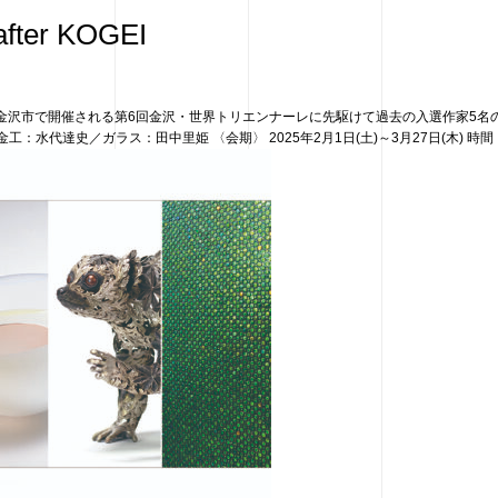
er KOGEI
に金沢市で開催される第6回金沢・世界トリエンナーレに先駆けて過去の入選作家5名
代達史／ガラス：田中里姫 〈会期〉 2025年2月1日(土)～3月27日(木)⁡ 時間：1