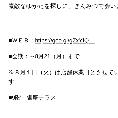
素敵なゆかたを探しに、ぎんみつで会
■ＷＥＢ：
https://goo.gl/gZxYfQ
■会期：～8月21（月）まで
※８月１日（火）は店舗休業日とさせて
す。
■9階 銀座テラス