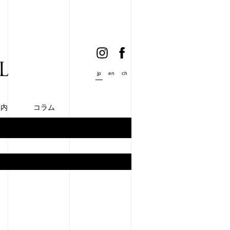
jp
en
ch
案内
コラム