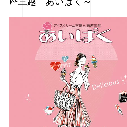
座三越 あいぱく～