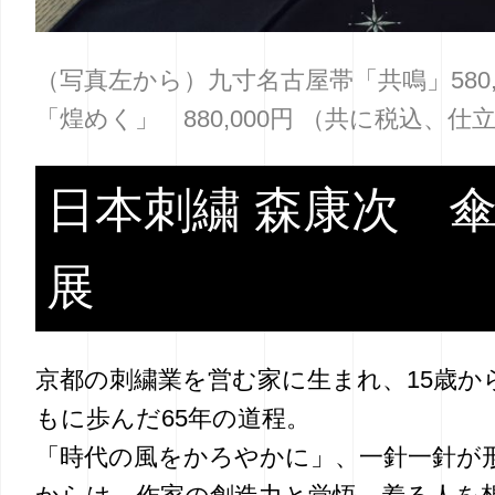
（写真左から）九寸名古屋帯「共鳴」580,
「煌めく」 880,000円 （共に税込、
日本刺繍 森康次 
展
京都の刺繍業を営む家に生まれ、15歳か
もに歩んだ65年の道程。
「時代の風をかろやかに」、一針一針が