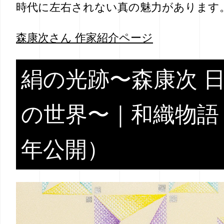
時代に左右されない真の魅力があります
森康次さん 作家紹介ページ
絹の光跡〜森康次 
の世界〜｜和織物語（
年公開）