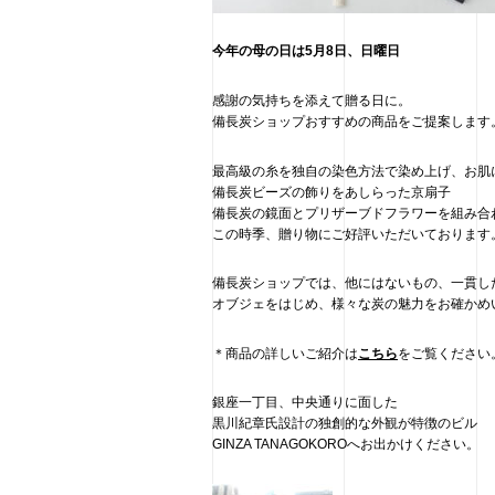
今年の母の日は5月8日、日曜日
感謝の気持ちを添えて贈る日に。
備長炭ショップおすすめの商品をご提案します
最高級の糸を独自の染色方法で染め上げ、お肌
備長炭ビーズの飾りをあしらった京扇子
備長炭の鏡面とプリザーブドフラワーを組み合わ
この時季、贈り物にご好評いただいております
備長炭ショップでは、他にはないもの、一貫し
オブジェをはじめ、様々な炭の魅力をお確かめ
＊商品の詳しいご紹介は
こちら
をご覧ください
銀座一丁目、中央通りに面した
黒川紀章氏設計の独創的な外観が特徴のビル
GINZA TANAGOKOROへお出かけください。