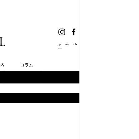
jp
en
ch
案内
コラム