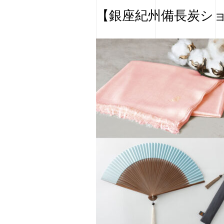
【銀座紀州備長炭シ