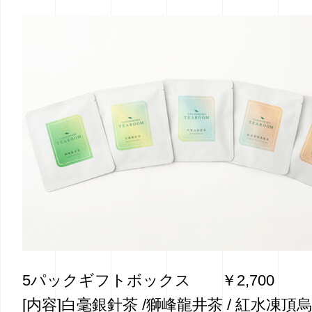
5パックギフトボックス ￥2,700
[内容]白毫銀針茶 /獅峰龍井茶 / 紅水凍頂