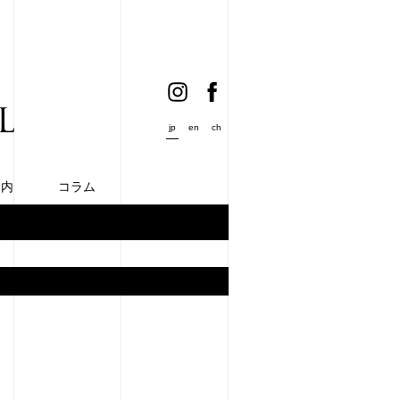
jp
en
ch
案内
コラム