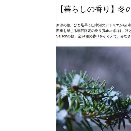
【暮らしの香り】冬
新涼の候。ひと足早く山中湖のアトリエから[ 冬 ]の
四季を感じる季節限定の香り[Saison]には、
Saisonの他、全24種の香りをそろえて、み