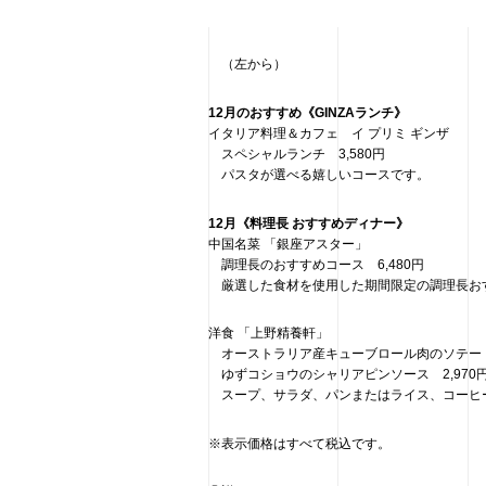
（左から）
12月のおすすめ《GINZAランチ》
イタリア料理＆カフェ イ プリミ ギンザ
スペシャルランチ 3,580円
パスタが選べる嬉しいコースです。
12月《料理長 おすすめディナー》
中国名菜 「銀座アスター」
調理長のおすすめコース 6,480円
厳選した食材を使用した期間限定の調理長お
洋食 「上野精養軒」
オーストラリア産キューブロール肉のソテー
ゆずコショウのシャリアピンソース 2,970
スープ、サラダ、パンまたはライス、コーヒ
※表示価格はすべて税込です。