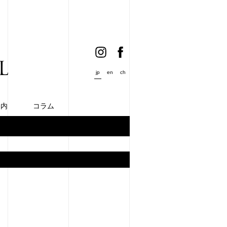
jp
en
ch
案内
コラム