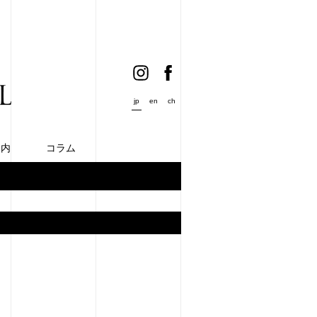
jp
en
ch
案内
コラム