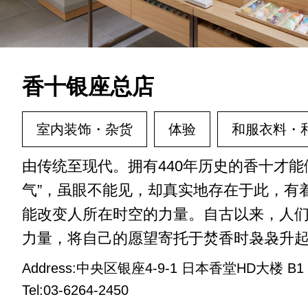
香十银座总店
室内装饰・杂货
体验
和服衣料・
由传统至现代。拥有440年历史的香十才能
气”，虽眼不能见，却真实地存在于此，有
能改变人所在时空的力量。自古以来，人们
力量，将自己的愿望寄托于焚香时袅袅升起.
Address:中央区银座4-9-1 日本香堂HD大楼 B1
Tel:03-6264-2450