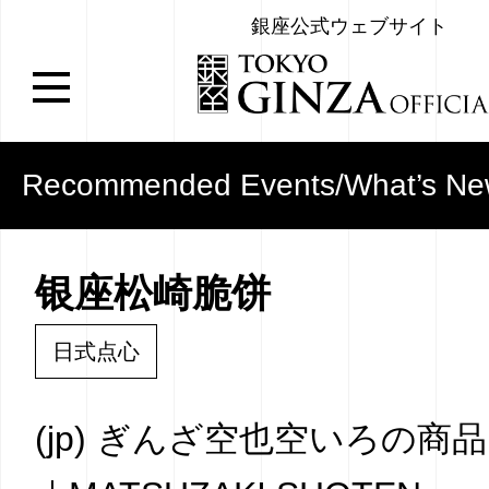
銀座公式ウェブサイト
Recommended Events/What’s N
银座松崎脆饼
日式点心
(jp) ぎんざ空也空いろの商