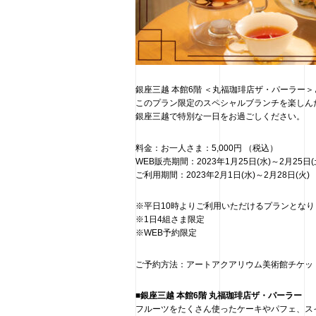
銀座三越 本館6階 ＜丸福珈琲店ザ・パーラー
このプラン限定のスペシャルブランチを楽しん
銀座三越で特別な一日をお過ごしください。
料金：お一人さま：5,000円 （税込）
WEB販売期間：2023年1月25日(水)～2月2
ご利用期間：2023年2月1日(水)～2月28日(火)
※平日10時よりご利用いただけるプランとなり
※1日4組さま限定
※WEB予約限定
ご予約方法：アートアクアリウム美術館チケッ
■銀座三越 本館6階 丸福珈琲店ザ・パーラー
フルーツをたくさん使ったケーキやパフェ、ス