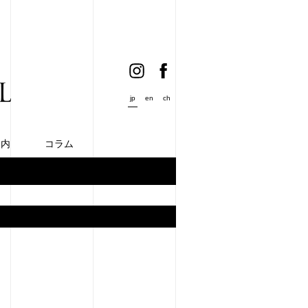
jp
en
ch
案内
コラム