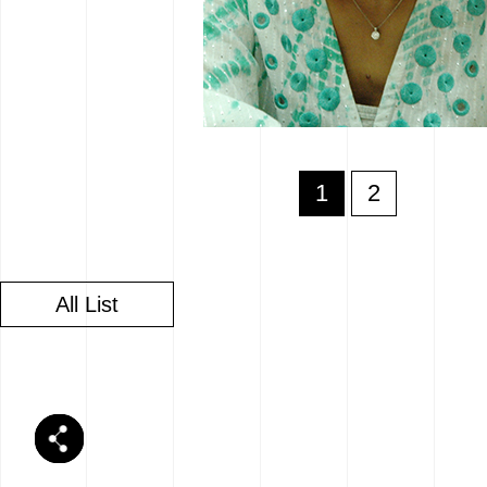
1
2
All List