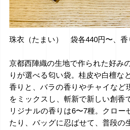
珠衣（たまい） 袋各440円〜、香り
京都西陣織の生地で作られた好み
りが選べる匂い袋。桂皮や白檀な
香りと、バラの香りやチャイなど
をミックスし、斬新で新しい創香
リジナルの香りは6〜7種。クロー
たり、バッグに忍ばせて、普段の