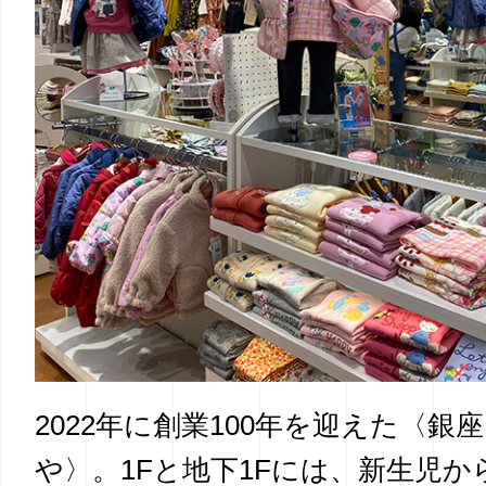
2022年に創業100年を迎えた〈銀座
や〉。1Fと地下1Fには、新生児か