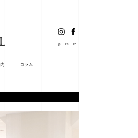
jp
en
ch
案内
コラム